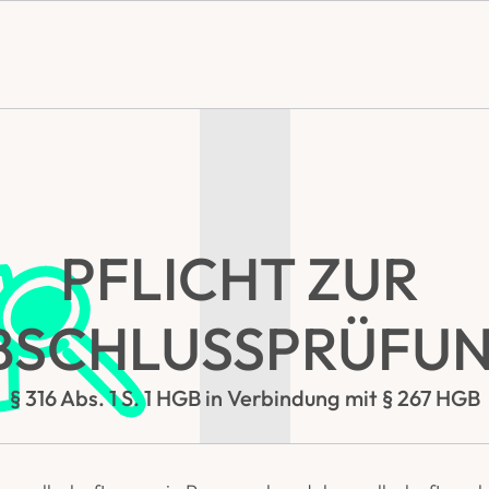
PFLICHT ZUR 
BSCHLUSSPRÜFUN
§ 316 Abs. 1 S. 1 HGB in Verbindung mit § 267 HGB