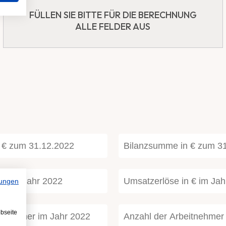
ungen
bseite