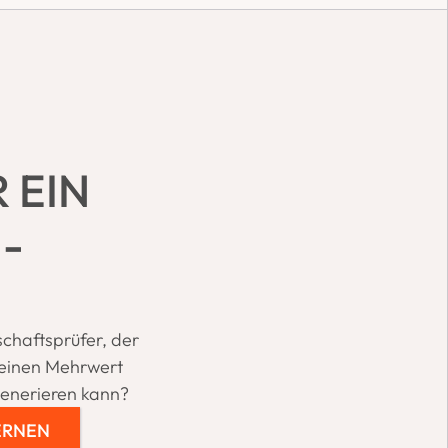
 EIN 
-
chaftsprüfer, der 
einen Mehrwert 
generieren kann?
ERNEN