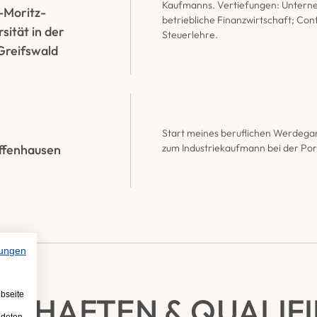
Kaufmanns. Vertiefungen: Untern
-Moritz-
betriebliche Finanzwirtschaft; Contr
ität in der 
Steuerlehre.
Greifswald
Start meines beruflichen Werdegan
zum Industriekaufmann bei der Po
ffenhausen
ungen
bseite
SCHAFTEN & QUALIF