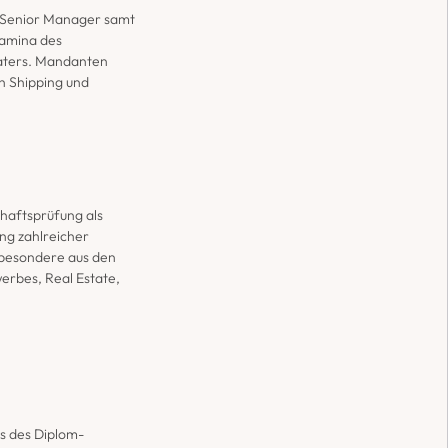
 Senior Manager samt 
amina des 
aters. Mandanten 
 Shipping und 
haftsprüfung als 
ng zahlreicher 
besondere aus den 
bes, Real Estate, 
s des Diplom-