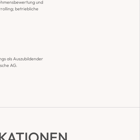
ehmensbewertung und 
olling; betriebliche 
gs als Auszubildender 
rsche AG.
IKATIONEN